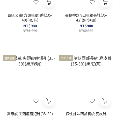
百搭必備! 方頭粗跟短靴(35-
長腿神器 V口粗跟長靴(35-
40)(黑/棕)
42)(黑/深咖)
NT$980
NT$980
NT$1,980
NT$2,380
現貨優惠
60% OFF
高級感 尖頭瘦瘦短靴(35-39)
個性辣妹西部長統 麂皮靴