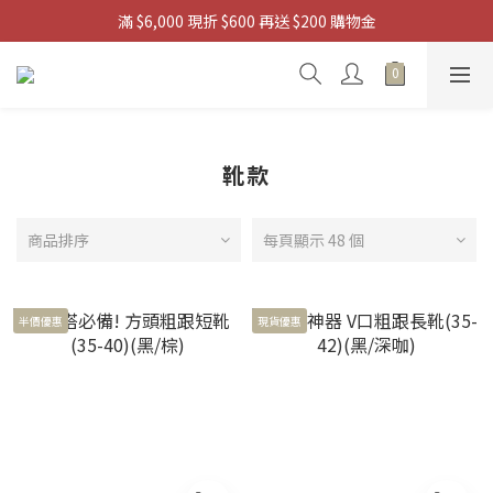
滿 $6,000 現折 $600 再送 $200 購物金
滿 $3880 送 掌上迷你風扇
 滿 $9,880 送 浩肯包四輪購物袋
滿 $3880 送 掌上迷你風扇
靴款
商品排序
每頁顯示 48 個
半價優惠
現貨優惠