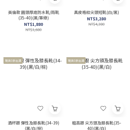
英倫款 圓頭厚底防水靴/雨靴
真皮格紋尖頭短靴(白/黑)
(35-40)(黑/軍綠)
NT$3,280
NT$1,880
NT$4,380
NT$3,680
現貨3折出清
現貨3折出清
酒杯跟 彈性及膝長靴(34-39)
粗高跟 尖方頭及膝長靴(35-
(黑/白/棕)
40)(黑/白)