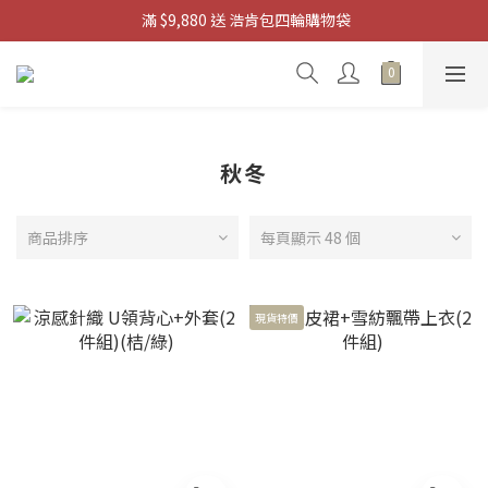
滿 $3880 送 掌上迷你風扇
滿 $3880 送 掌上迷你風扇
滿 $6,000 現折 $600 再送 $200 購物金
 滿 $9,880 送 浩肯包四輪購物袋
滿 $3880 送 掌上迷你風扇
秋冬
商品排序
每頁顯示 48 個
現貨特價