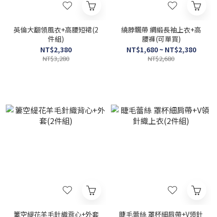
英倫大翻領風衣+高腰短裙(2
繞脖飄帶 綢緞長袖上衣+高
件組)
腰褲(可單買)
NT$2,380
NT$1,680 ~ NT$2,380
NT$3,280
NT$2,680
簍空緹花羊毛針織背心+外套
睫毛蕾絲 罩杯細肩帶+V領針