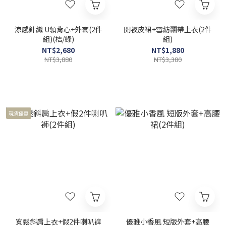
涼感針織 U領背心+外套(2件
開衩皮裙+雪紡飄帶上衣(2件
組)(桔/綠)
組)
NT$2,680
NT$1,880
NT$3,880
NT$3,380
現貨優惠
寬鬆斜肩上衣+假2件喇叭褲
優雅小香風 短版外套+高腰