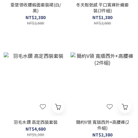
垂墜領收腰緞面套裝裙(白/
冬天鬆弛感 平口寬褲針織套
黑)
裝(3件組)
NT$2,380
NT$1,380
NT$2,680
NT$2,680
羽毛水鑽 高定西裝套裝
簡約V領 寬版西外+高腰褲(2
件組)
NT$4,680
NT$5,380
NT$2,380