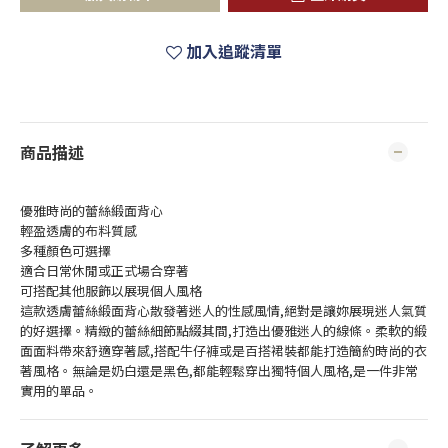
加入追蹤清單
商品描述
優雅時尚的蕾絲緞面背心
輕盈透膚的布料質感
多種顏色可選擇
適合日常休閒或正式場合穿著
可搭配其他服飾以展現個人風格
這款透膚蕾絲緞面背心散發著迷人的性感風情,絕對是讓妳展現迷人氣質
的好選擇。精緻的蕾絲細節點綴其間,打造出優雅迷人的線條。柔軟的緞
面面料帶來舒適穿著感,搭配牛仔褲或是百搭裙裝都能打造簡約時尚的衣
著風格。無論是奶白還是黑色,都能輕鬆穿出獨特個人風格,是一件非常
實用的單品。