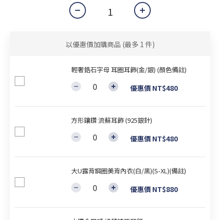
以優惠價加購商品
(最多 1 件)
輕奢鋯石字母 耳圈耳飾(金/銀) (顏色備註)
優惠價 NT$480
方形鑲鑽 流蘇耳飾 (925銀針)
優惠價 NT$480
大U露背鋼圈美背內衣(白/黑)(S-XL)(備註)
優惠價 NT$880