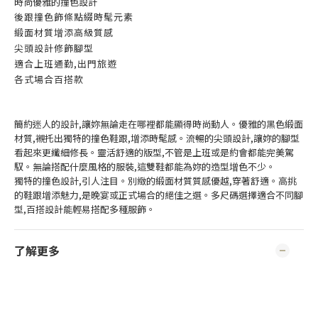
時尚優雅的撞色設計
後跟撞色飾條點綴時髦元素
緞面材質增添高級質感
尖頭設計修飾腳型
適合上班通勤,出門旅遊
各式場合百搭款
簡約迷人的設計,讓妳無論走在哪裡都能顯得時尚動人。優雅的黑色緞面
材質,襯托出獨特的撞色鞋跟,增添時髦感。流暢的尖頭設計,讓妳的腳型
看起來更纖細修長。靈活舒適的版型,不管是上班或是約會都能完美駕
馭。無論搭配什麼風格的服裝,這雙鞋都能為妳的造型增色不少。
獨特的撞色設計,引人注目。別緻的緞面材質質感優越,穿著舒適。高挑
的鞋跟增添魅力,是晚宴或正式場合的絕佳之選。多尺碼選擇適合不同腳
型,百搭設計能輕易搭配多種服飾。
了解更多