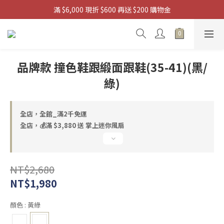
滿 $6,000 現折 $600 再送 $200 購物金
滿 $3880 送 掌上迷你風扇
 滿 $9,880 送 浩肯包四輪購物袋
滿 $3880 送 掌上迷你風扇
品牌款 撞色鞋跟緞面跟鞋(35-41)(黑/
綠)
全店，全館_滿2千免運
全店，💰滿 $3,880 送 掌上迷你風扇
NT$2,680
NT$1,980
顏色
: 黃綠