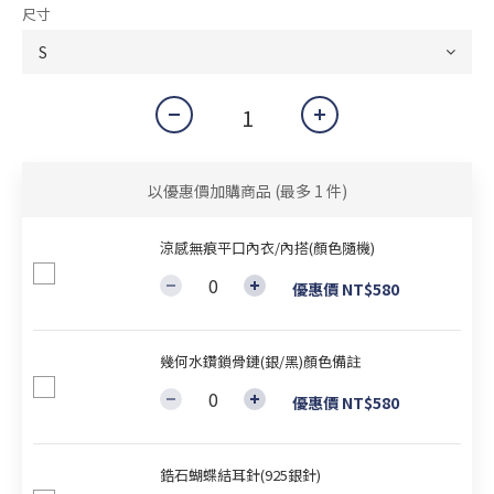
尺寸
以優惠價加購商品
(最多 1 件)
涼感無痕平口內衣/內搭(顏色隨機)
優惠價 NT$580
幾何水鑽鎖骨鏈(銀/黑)顏色備註
優惠價 NT$580
鋯石蝴蝶結耳針(925銀針)