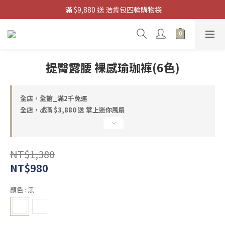
 滿 $9,880 送 浩肯包四輪購物袋
滿 $3880 送 掌上迷你風扇
滿 $3880 送 掌上迷你風扇
提臀露腰 裸感瑜珈褲(6色)
全店，全館_滿2千免運
全店，💰滿 $3,880 送 掌上迷你風扇
NT$1,380
NT$980
顏色
: 黑