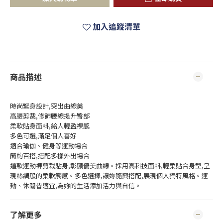
加入追蹤清單
商品描述
時尚緊身設計,突出曲線美
高腰剪裁,修飾腰線提升臀部
柔軟貼身面料,給人輕盈裸感
多色可選,滿足個人喜好
適合瑜伽、健身等運動場合
簡約百搭,搭配多樣外出場合
這款運動褲剪裁貼身,彰顯優美曲線。採用高科技面料,輕柔貼合身型,呈
現絲綢般的柔軟觸感。多色選擇,讓妳隨興搭配,展現個人獨特風格。運
動、休閒皆適宜,為妳的生活添加活力與自信。
了解更多