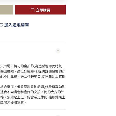
立即購買
加入追蹤清單
不失時髦。精巧的金扣飾,為造型增添獨特氣
並突出腰線。高挺針織布料,提供舒適包覆的穿
搭配不同風格。適合各種場合,從休閒到正式都
種場合穿搭。優質面料質地舒適,修身剪裁勾勒
,適合不同膚色和喜好的女孩。簡約大方的外
風格。無論是上班、約會或是休閒,這款針織上
造型增添優雅氣質。