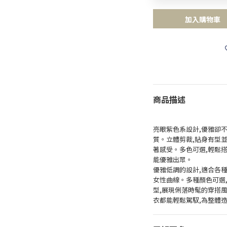
加入購物車
商品描述
亮眼紫色系設計,優雅卻
質。立體剪裁,貼身有型
著感受。多色可選,輕鬆
能優雅出眾。
優雅低調的設計,適合各
女性曲線。多種顏色可選
型,展現俐落時髦的穿搭
衣都能輕鬆駕馭,為整體