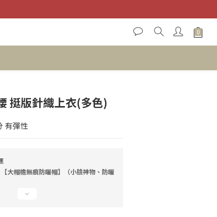
立即購買
 挺版針織上衣(多色)
分 有彈性
運
送 ➔ 【大帽檐無痕防曬帽】（小臉神物、防曬