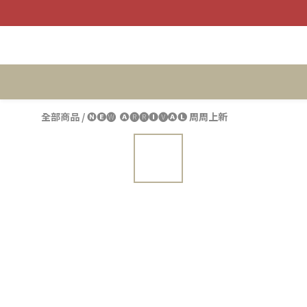
全部商品
/
🅝🅔🅦 ​ 🅐🅡🅡🅘🅥🅐🅛 周周上新