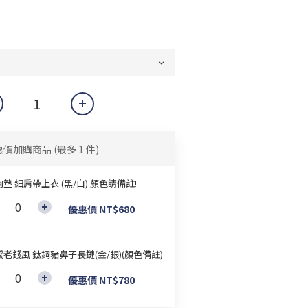
惠價加購商品
(最多 1 件)
墊 細肩帶上衣 (黑/白) 顏色請備註!
優惠價 NT$680
老錢風 鈦鋼豬鼻子長鏈(金/銀)(顏色備註)
優惠價 NT$780