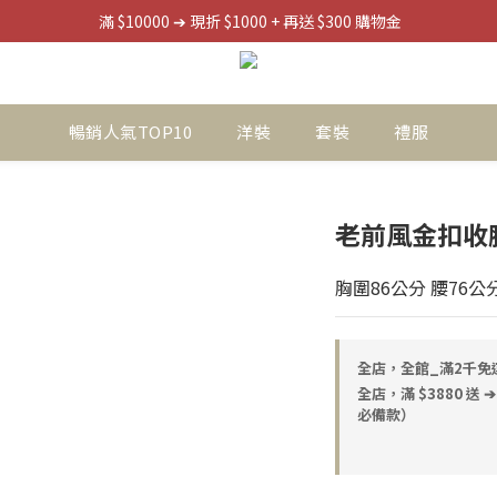
滿 $3880 送 ➔ 【大帽檐無痕防曬帽】
滿 $3880 送 ➔ 【大帽檐無痕防曬帽】
暢銷人氣TOP10
洋裝
套裝
禮服
老前風金扣收腰
胸圍86公分 腰76公
全店，全館_滿2千免
全店，滿 $3880 
必備款）