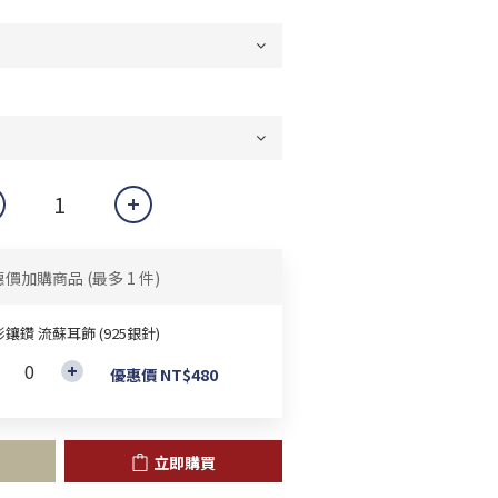
惠價加購商品
(最多 1 件)
鑲鑽 流蘇耳飾 (925銀針)
優惠價 NT$480
立即購買