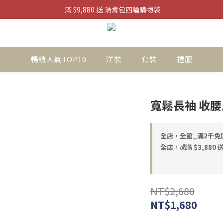
 滿 $9,880 送 浩肯包四輪購物袋
滿 $3880 送 掌上迷你風扇
滿 $3880 送 掌上迷你風扇
暢銷人氣TOP10
洋裝
套裝
禮服
寬鬆長袖 收腰風
全店，全館_滿2千免
全店，💰滿 $3,880
NT$2,680
NT$1,680