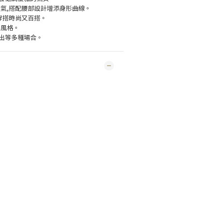
透氣,搭配腰部設計增添身形曲線。
穿搭時尚又百搭。
同風格。
出等多種場合。