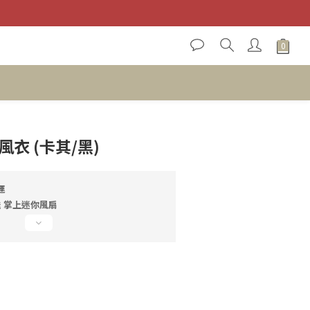
立即購買
衣 (卡其/黑)
運
 送 掌上迷你風扇