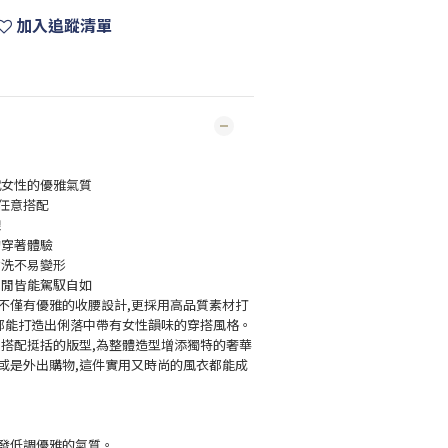
加入追蹤清單
代女性的優雅氣質
任意搭配
線
的穿著體驗
耐洗不易變形
休閒皆能駕馭自如
不僅有優雅的收腰設計,更採用高品質素材打
,都能打造出俐落中帶有女性韻味的穿搭風格。
,搭配挺括的版型,為整體造型增添獨特的奢華
或是外出購物,這件實用又時尚的風衣都能成
發低調優雅的氣質。