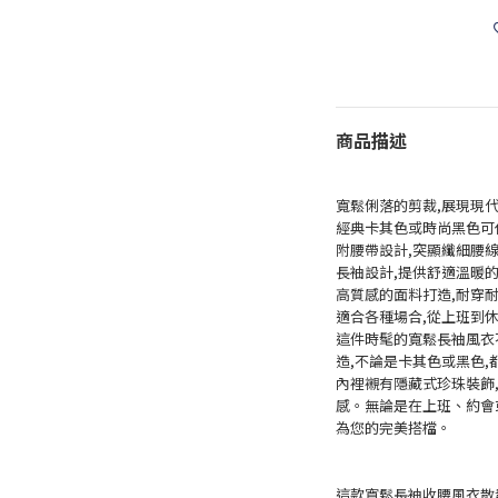
商品描述
寬鬆俐落的剪裁,展現現
經典卡其色或時尚黑色可
附腰帶設計,突顯纖細腰
長袖設計,提供舒適溫暖
高質感的面料打造,耐穿
適合各種場合,從上班到
這件時髦的寬鬆長袖風衣
造,不論是卡其色或黑色
內裡襯有隱藏式珍珠裝飾
感。無論是在上班、約會
為您的完美搭檔。
這款寬鬆長袖收腰風衣散