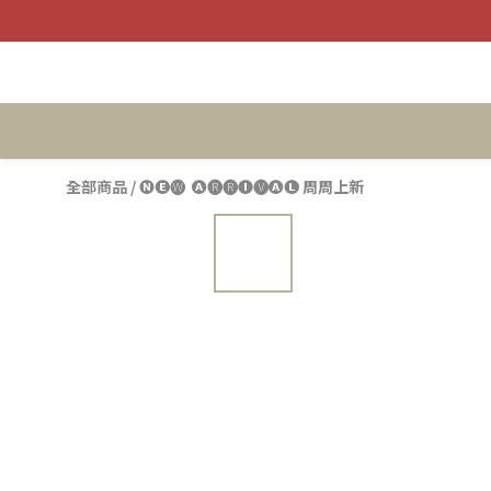
全部商品
/
🅝🅔🅦 ​ 🅐🅡🅡🅘🅥🅐🅛 周周上新