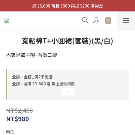
滿 $6,000 現折 $600 再送 $200 購物金
滿 $3880 送 掌上迷你風扇
 滿 $9,880 送 浩肯包四輪購物袋
滿 $3880 送 掌上迷你風扇
寬鬆棉T+小圓裙(套裝)(黑/白)
內裏是褲子喔~有做口袋
全店，全館_滿2千免運
全店，💰滿 $3,880 送 掌上迷你風扇
NT$2,480
NT$980
顏色