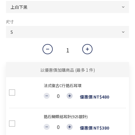
尺寸
以優惠價加購商品
(最多 1 件)
法式復古C行鋯石耳環
優惠價 NT$480
鋯石蝴蝶結耳針(925銀針)
優惠價 NT$380