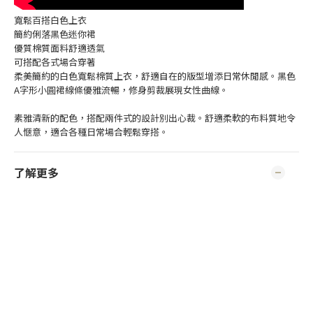
寬鬆百搭白色上衣
簡約俐落黑色迷你裙
優質棉質面料舒適透氣
可搭配各式場合穿著
柔美簡約的白色寬鬆棉質上衣，舒適自在的版型增添日常休閒感。黑色
A字形小圓裙線條優雅流暢，修身剪裁展現女性曲線。
素雅清新的配色，搭配兩件式的設計別出心裁。舒適柔軟的布料質地令
人愜意，適合各種日常場合輕鬆穿搭。
了解更多