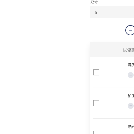
尺寸
以優
滿
加
鋯石