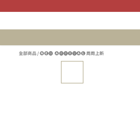
全部商品
/
🅝🅔🅦 ​ 🅐🅡🅡🅘🅥🅐🅛 周周上新