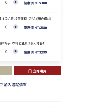
優惠價 NT$380
拼接蛇鍊 超美頸鍊 (銀/金)(顏色備註)
優惠價 NT$580
納好幫手_衣物防塵套(3個尺寸各1)
優惠價 NT$299
立即購買
加入追蹤清單