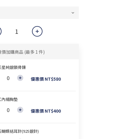
惠價加購商品
(最多 1 件)
天星純銀鎖骨鍊
優惠價 NT$580
工內縫胸墊
優惠價 NT$400
蝴蝶結耳針(925銀針)