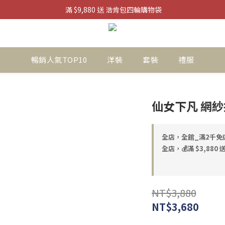
 滿 $9,880 送 浩肯包四輪購物袋
滿 $3880 送 掌上迷你風扇
滿 $3880 送 掌上迷你風扇
暢銷人氣TOP10
洋裝
套裝
禮服
仙女下凡 網
全店，全館_滿2千免
全店，💰滿 $3,880
NT$3,880
NT$3,680