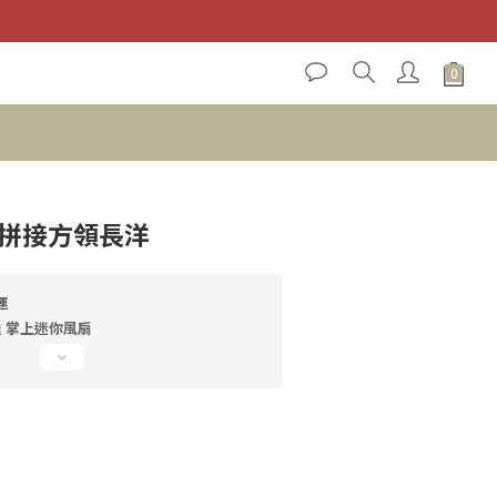
立即購買
紗拼接方領長洋
運
 送 掌上迷你風扇