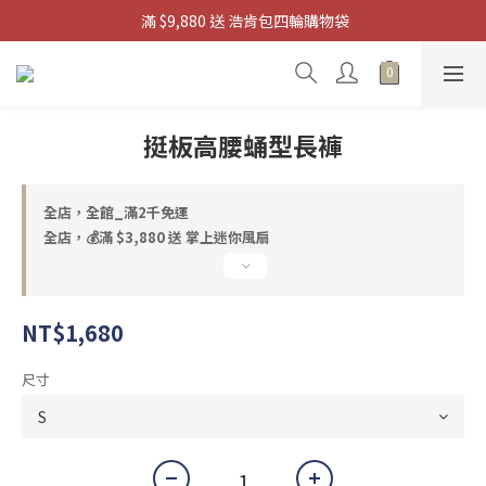
 滿 $9,880 送 浩肯包四輪購物袋
滿 $3880 送 掌上迷你風扇
滿 $3880 送 掌上迷你風扇
挺板高腰蛹型長褲
全店，全館_滿2千免運
全店，💰滿 $3,880 送 掌上迷你風扇
NT$1,680
尺寸