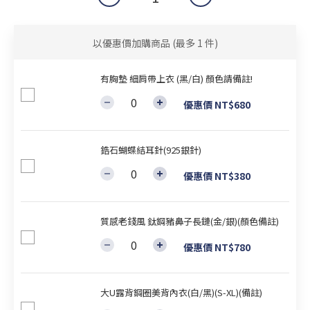
以優惠價加購商品
(最多 1 件)
有胸墊 細肩帶上衣 (黑/白) 顏色請備註!
優惠價 NT$680
鋯石蝴蝶結耳針(925銀針)
優惠價 NT$380
質感老錢風 鈦鋼豬鼻子長鏈(金/銀)(顏色備註)
優惠價 NT$780
大U露背鋼圈美背內衣(白/黑)(S-XL)(備註)