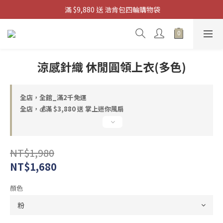
 滿 $9,880 送 浩肯包四輪購物袋
滿 $3880 送 掌上迷你風扇
滿 $3880 送 掌上迷你風扇
涼感針織 休閒圓領上衣(多色)
全店，全館_滿2千免運
全店，💰滿 $3,880 送 掌上迷你風扇
NT$1,980
NT$1,680
顏色