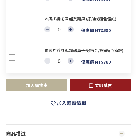
水鑽拼接蛇鍊 超美頸鍊 (銀/金)(顏色備註)
優惠價 NT$580
質感老錢風 鈦鋼豬鼻子長鏈(金/銀)(顏色備註)
優惠價 NT$780
加入購物車
立即購買
加入追蹤清單
商品描述