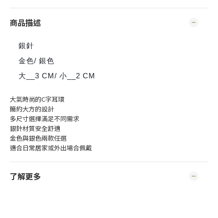
商品描述
銀針
✔
金色/ 銀色
✔
大__3 CM/ 小__2 CM
✔
大氣時尚的C字耳環
簡約大方的設計
多尺寸選擇滿足不同需求
銀針材質安全舒適
金色與銀色兩款任選
適合日常居家或外出場合佩戴
了解更多