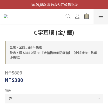
 滿 $9,880 送 浩肯包四輪購物袋
滿 $3880 送 掌上迷你風扇
滿 $3880 送 掌上迷你風扇
C字耳環 (金/ 銀)
全店，全館_滿2千免運
全店，滿 $3880 送 ➔ 【大帽檐無痕防曬帽】（小臉神物、防曬
必備款）
NT$880
NT$380
顏色