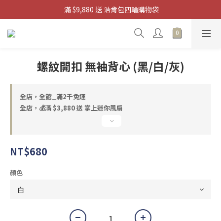
 滿 $9,880 送 浩肯包四輪購物袋
滿 $3880 送 掌上迷你風扇
滿 $3880 送 掌上迷你風扇
螺紋開扣 無袖背心 (黑/白/灰)
全店，全館_滿2千免運
全店，💰滿 $3,880 送 掌上迷你風扇
NT$680
顏色