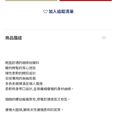
加入追蹤清單
商品描述
輕盈舒適的細條紋織料
簡約時髦的背心造型
彈性柔軟的開扣設計
百搭實用的無袖剪裁
多色系選擇滿足個人風格
柔軟修身窄口設計,呈現纖細優雅的身材曲線。
細緻的螺紋編織質地,穿著舒適透氣又有型。
優雅大圓領,展現女性優雅柔和的氣質。